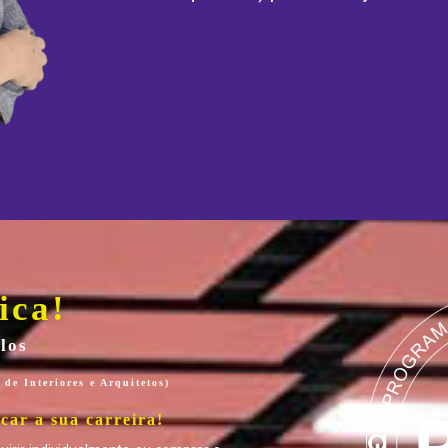
ica!
los
de Interiores e Arquitetos)
ncar a sua carreira!