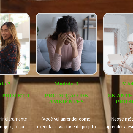
lo 2
Módulo 3
Mód
E PROJETO
PRODUÇÃO DE
SE ANTE
AMBIENTES
PROB
nir claramente
Você vai aprender como
Nesse mód
rojeto, o que
executar essa fase de projeto
aprender a ev