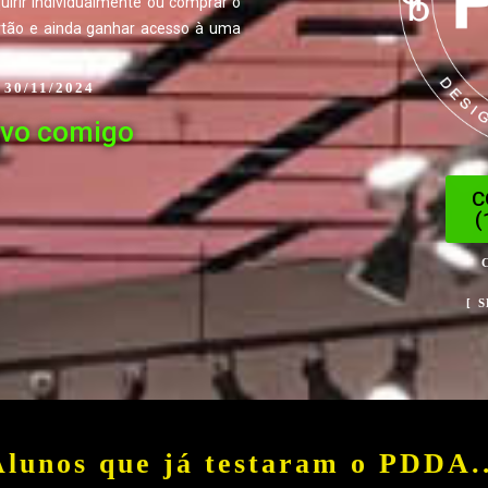
irir individualmente ou comprar o
rtão e ainda ganhar acesso à uma
 30/11/2024
ivo comigo
C
(
[ 
Alunos que já testaram o PDDA..