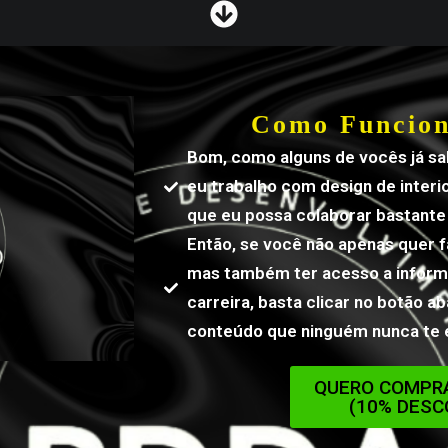
Como Funcio
Bom, como alguns de vocês já 
eu trabalho com design de interio
que eu possa colaborar bastante 
Então, se você não apenas quer 
mas também ter acesso a inform
carreira, basta clicar no botão a
conteúdo que ninguém nunca te 
QUERO COMPRA
(10% DESC