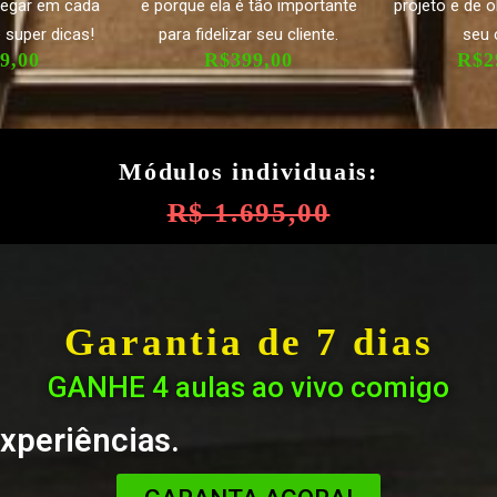
regar em cada
e porque ela é tão importante
projeto e de 
 super dicas!
para fidelizar seu cliente.
seu 
9,00
R$399,00
R$2
Módulos individuais:
R$ 1.695,00
Garantia de 7 dias
GANHE 4 aulas ao vivo comigo
xperiências.