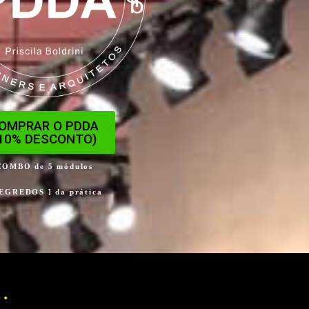
OMPRAR O PDDA
10% DESCONTO)
COMBO de 5 módulos
SEGREDOS ] da prática
.