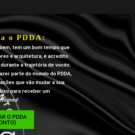
na o PDDA:
sabem, tem um bom tempo que
res e arquitetura, e acredito
durante a trajetória de vocês.
fazer parte do mundo do PDDA,
ações que vão mudar a sua
baixo para receber um
ensinou!
R O PDDA
ONTO)