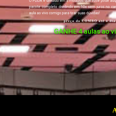
O PDDA é dividido em 5 módulos que você pode adqu
pacote completo dividindo em 10x sem juros no ca
aula ao vivo comigo para tirar suas dúvidas!
preço do COMBO até o dia
GANHE 4 aulas ao v