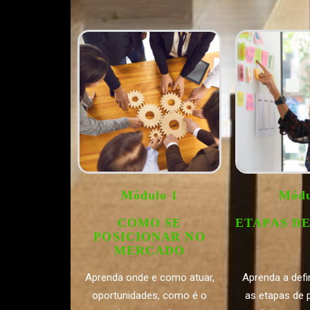
Módulo 1
Módu
COMO SE
ETAPAS D
POSICIONAR NO
MERCADO
Aprenda onde e como atuar,
Aprenda a defi
oportunidades, como é o
as etapas de p