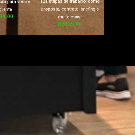
sua etapas de trabalho: como
obra para você e
proposta, contrato, briefing e
cliente
99,00
muito mais!
R$199,00