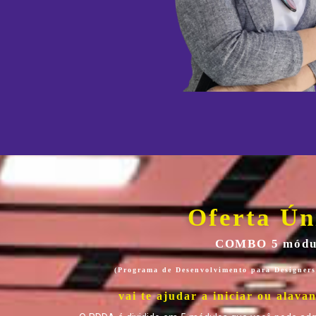
Oferta Ún
COMBO 5 módu
(Programa de Desenvolvimento para Designers 
vai te ajudar a iniciar ou alava