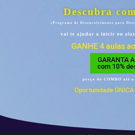
Descubra co
(Programa de Desenvolvimento para Desig
vai te ajudar a inicir ou al
GANHE 4 aulas ao
GARANTA A
com 10% de
preço do COMBO até o 
Oportunidade ÚNICA 