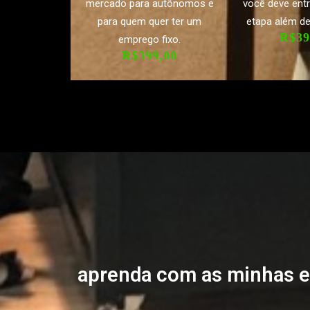
mercado para autônomos e
você deve ent
para quem quer ter um
etapa além de
R$39
emprego fixo.
R$399,00
aprenda com as minhas e