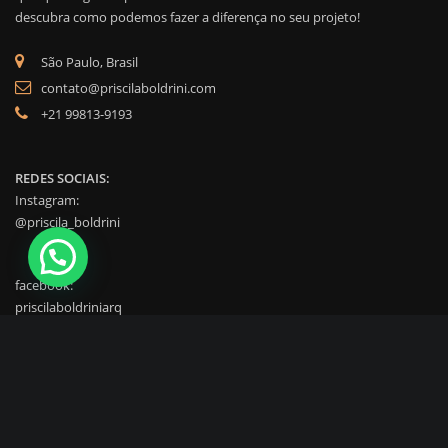
descubra como podemos fazer a diferença no seu projeto!
São Paulo, Brasil
contato@priscilaboldrini.com
+21 99813-9193
REDES SOCIAIS:
Instagram:
@priscila_boldrini
facebook:
priscilaboldriniarq
Copyright © 2024| Todos os direitos reservados para Priscila Boldrini -
Desenvolvido por Paulo Rezende