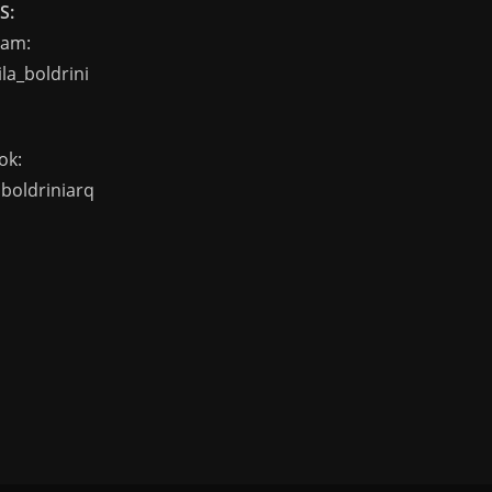
S:
ram:
la_boldrini
ok:
aboldriniarq