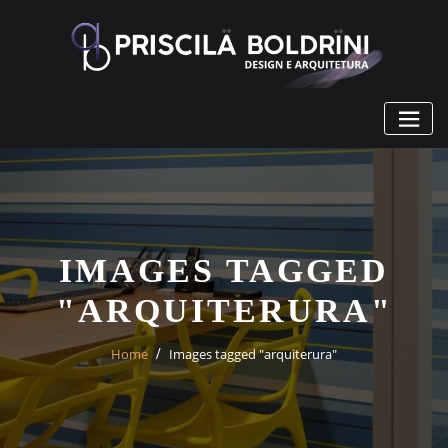
Skip
to
content
IMAGES TAGGED
"ARQUITERURA"
Home
Images tagged "arquiterura"